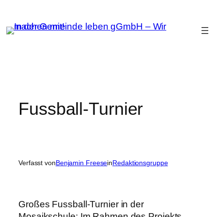
Zum
Inhalt
springen
Fussball-Turnier
Verfasst von
Benjamin Freese
in
Redaktionsgruppe
Großes Fussball-Turnier in der
Mosaikschule: Im Rahmen des Projekts