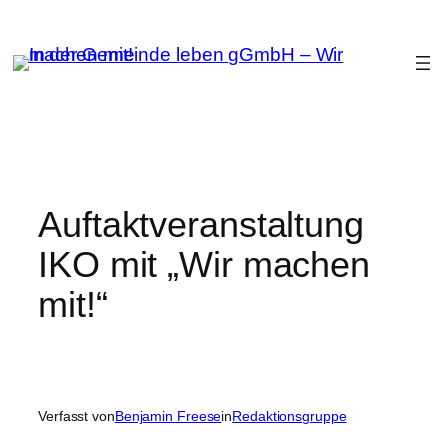
Zum
Inhalt
springen
Auftaktveranstaltung
IKO mit „Wir machen
mit!“
Verfasst von
Benjamin Freese
in
Redaktionsgruppe