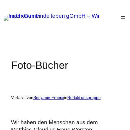
Zum
Inhalt
springen
Foto-Bücher
Verfasst von
Benjamin Freese
in
Redaktionsgruppe
Wir haben den Menschen aus dem
Matthias-Claudius Haus Wersten