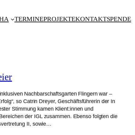
CHA
TERMINE
PROJEKTE
KONTAKT
SPENDE
ier
nklusiven Nachbarschaftsgarten Flingern war –
rfolg“, so Catrin Dreyer, Geschäftsführerin der In
ster Stimmung kamen Klient:innen und
 Bereichen der IGL zusammen. Ebenso folgten die
svertretung II, sowie…