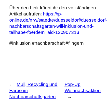
Über den Link könnt ihr den vollständigen
Artikel aufrufen:
https://rp-
online.de/nrw/staedte/duesseldorf/duesseldorf-
nachbarschaftsgarten-will-inklusion-und-
teilhabe-foerdern_aid-120907313
#Inklusion #nachbarschaft #flingern
←
Müll, Recycling und
Pop-Up
Farbe im
Weihnachsaktion
Nachbarschaftsgarten
→