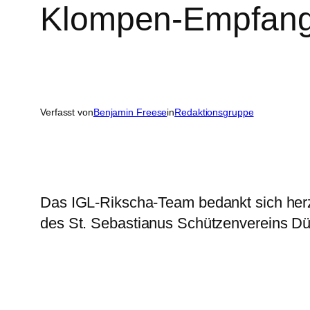
Klompen-Empfan
Verfasst von
Benjamin Freese
in
Redaktionsgruppe
Das IGL-Rikscha-Team bedankt sich herz
des St. Sebastianus Schützenvereins Düs