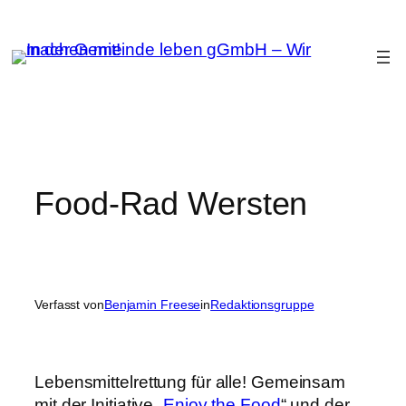
Zum
Inhalt
springen
Food-Rad Wersten
Verfasst von
Benjamin Freese
in
Redaktionsgruppe
Lebensmittelrettung für alle! Gemeinsam
mit der Initiative „
Enjoy the Food
“ und der