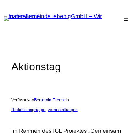
Zum
Inhalt
springen
Aktionstag
Verfasst von
Benjamin Freese
in
Redaktionsgruppe
, 
Veranstaltungen
Im Rahmen des IGL Projektes „Gemeinsam