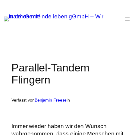
Zum
Inhalt
springen
Parallel-Tandem
Flingern
Verfasst von
Benjamin Freese
in
Immer wieder haben wir den Wunsch
wahrgenommen, dass einige Menschen mit